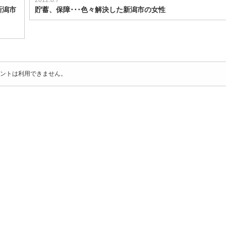
2012.8.7
新潟市
貯蓄、保障･･･色々解決した新潟市の女性
ントは利用できません。