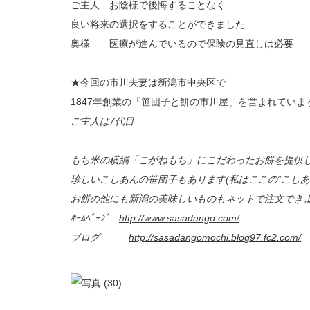
ご主人 お陰様で後悔することなく
良い将来の選択をすることができました
奥様 医療が進んでいるので保険の見直しは必要
★今回の市川夫妻は新潟市中央区で
1847年創業の「笹団子と餅の市川屋」を営まれていま
ご主人は7代目
もち米の横綱「こがねもち」にこだわったお餅を提供
珍しいこしあんの笹団子もあります(私はここの”こしあ
お餅の他にも新潟の美味しいものもネットで注文でき
ﾎｰﾑﾍﾟｰｼﾞ
http://www.sasadango.com/
ブログ
http://sasadangomochi.blog97.fc2.com/