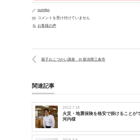
sumiko
高
コメントを受け付けていません
く
お客様の声
て
負
担
に
感
じ
親子おこづかい講座 in 新潟県三条市
て
い
た
保
関連記事
険
の
悩
み
2013.7.18
を
火災・地震保険を格安で掛けることが
解
河内様
決
で
き