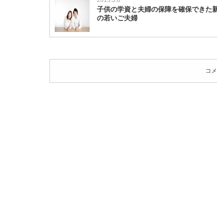
2015.3.8
た
子供の学資と夫婦の保障を確保できた
市
の若いご夫婦
川
夫
妻
は
コメ