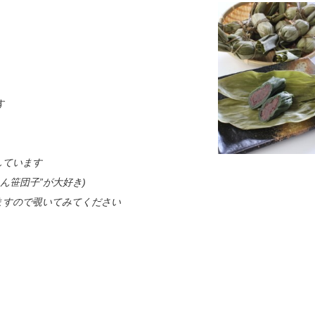
す
しています
ん笹団子”が大好き)
ますので覗いてみてください