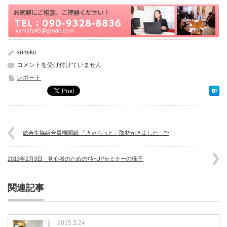
sumiko
新
コメントを受け付けていません
潟
レポート
県
見
附
市
で
マ
総合生協組合員機関紙 「きゃろっと」取材がきました ^^
ネ
ー
2013年2月3日 初心者のためのﾏﾈｰUPセミナーの様子
セ
ミ
ナ
関連記事
ー
行
い
ま
2015.3.24