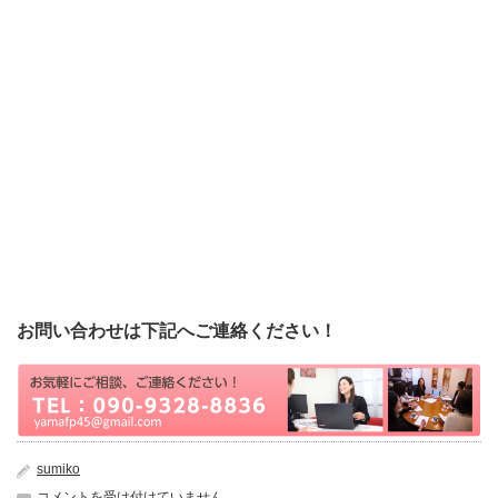
新潟で年金、保険相談、新潟で保険の見直し、働く女性のための
保険、新潟のファイナンシャルプランナーにお任せを!!
お問い合わせは下記へご連絡ください！
sumiko
新
コメントを受け付けていません