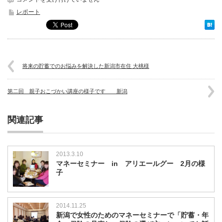
潟
レポート
県
央
地
区
で
は
将来の貯蓄でのお悩みを解決した新潟市在住 大桃様
じ
め
第二回 親子おこづかい講座の様子です 新潟
て
マ
ネ
関連記事
ー
セ
ミ
ナ
2013.3.10
ー
マネーセミナー in アリエールグー 2月の様
行
子
い
ま
し
2014.11.25
た
新潟で女性のためのマネーセミナーで「貯蓄・年
は