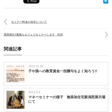
セ
ミ
ナ
ー
の
セミナー料金の改定について
様
子
お
満席御礼!!素敵なカフェでセミナーします 8/28
金
の
関連記事
正
し
い
増
2015.11.26
や
子や孫への教育資金一括贈与をよく知ろう!!
し
方、
守
り
方
2013.9.4
本
マネーセミナーの様子 無添加住宅新潟西展示場
気
にて
で
学