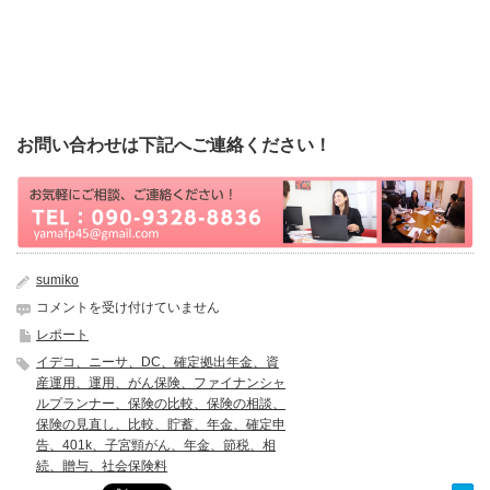
新潟 保険の見直し 女性ファイナンシャルプランナー 年金相
談 投資
お問い合わせは下記へご連絡ください！
sumiko
満
コメントを受け付けていません
席
レポート
御
イデコ、ニーサ、DC、確定拠出年金、資
礼!!
産運用、運用、がん保険、ファイナンシャ
4
ルプランナー、保険の比較、保険の相談、
月
保険の見直し、比較、貯蓄、年金、確定申
の
告、401k、子宮頸がん、年金、節税、相
東
続、贈与、社会保険料
京