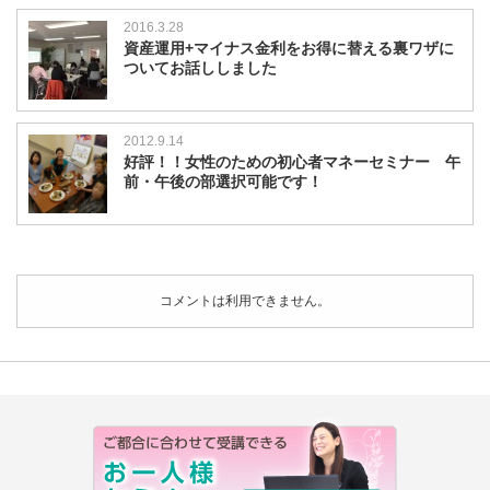
び
2016.3.28
た
資産運用+マイナス金利をお得に替える裏ワザに
い
ついてお話ししました
方
に
と
こ
2012.9.14
と
好評！！女性のための初心者マネーセミナー 午
ん
前・午後の部選択可能です！
教
え
ま
す
は
コメントは利用できません。